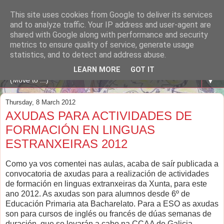
This site uses cookies from Google to deliver its services
A WHALE OF A TIME
and to analyze traffic. Your IP address and user-agent are
shared with Google along with performance and security
metrics to ensure quality of service, generate usage
ENGLISH BLOG Colexio Plurilingüe Santo Ángel - Ourense
statistics, and to detect and address abuse.
-
LEARN MORE
GOT IT
▼
Thursday, 8 March 2012
AXUDAS PARA ACTIVIDADES DE
FORMACIÓN EN LINGUAS
ESTRANXEIRAS 2012
Como ya vos comentei nas aulas, acaba de saír publicada a
convocatoria de axudas para a realización de actividades
de formación en linguas extranxeiras da Xunta, para este
ano 2012. As axudas son para alumnos desde 6º de
Educación Primaria ata Bacharelato. Para a ESO as axudas
son para cursos de inglés ou francés de dúas semanas de
duración, que se levarán a cabo na CCAA de Galicia.